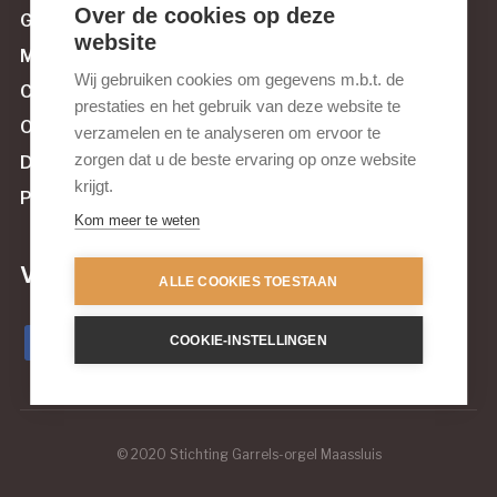
Over de cookies op deze
Govert van Wijnstichting
website
Muziek tussen Maas en Sluis
Wij gebruiken cookies om gegevens m.b.t. de
Culturele Raad Maassluis
prestaties en het gebruik van deze website te
Orgelnieuws.nl
verzamelen en te analyseren om ervoor te
zorgen dat u de beste ervaring op onze website
De Orgelvriend
krijgt.
Pels & Van Leeuwen Kerkorgelbouw
Kom meer te weten
Volg ons op sociale media
ALLE COOKIES TOESTAAN
COOKIE-INSTELLINGEN
© 2020 Stichting Garrels-orgel Maassluis