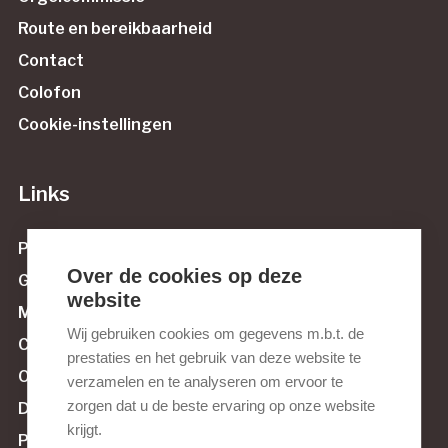
Route en bereikbaarheid
Contact
Colofon
Cookie-instellingen
Links
Protestantse Gemeente Maassluis
Over de cookies op deze
Govert van Wijnstichting
website
Muziek tussen Maas en Sluis
Wij gebruiken cookies om gegevens m.b.t. de
Culturele Raad Maassluis
prestaties en het gebruik van deze website te
Orgelnieuws.nl
verzamelen en te analyseren om ervoor te
zorgen dat u de beste ervaring op onze website
De Orgelvriend
krijgt.
Pels & Van Leeuwen Kerkorgelbouw