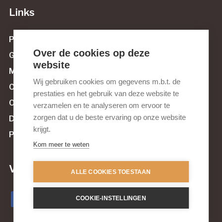
Links
Protestantse Gemeente Maassluis
Over de cookies op deze
Govert van Wijnstichting
website
Muziek tussen Maas en Sluis
Wij gebruiken cookies om gegevens m.b.t. de
Culturele Raad Maassluis
prestaties en het gebruik van deze website te
Orgelnieuws.nl
verzamelen en te analyseren om ervoor te
zorgen dat u de beste ervaring op onze website
De Orgelvriend
krijgt.
Pels & Van Leeuwen Kerkorgelbouw
Kom meer te weten
Volg ons op sociale media
ALLE COOKIES TOESTAAN
COOKIE-INSTELLINGEN