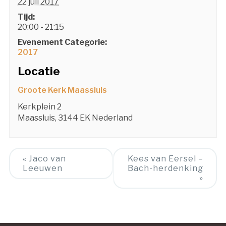
22 juli 2017
Tijd:
20:00 - 21:15
Evenement Categorie:
2017
Locatie
Groote Kerk Maassluis
Kerkplein 2
Maassluis
,
3144 EK
Nederland
Event
«
Jaco van
Kees van Eersel –
Leeuwen
Bach-herdenking
Navigation
»