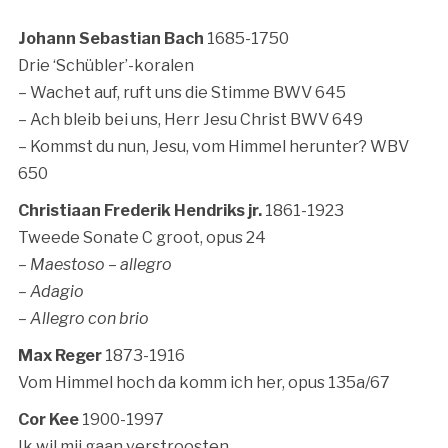
Johann Sebastian Bach
1685-1750
Drie ‘Schübler’-koralen
– Wachet auf, ruft uns die Stimme BWV 645
– Ach bleib bei uns, Herr Jesu Christ BWV 649
– Kommst du nun, Jesu, vom Himmel herunter? WBV
650
Christiaan Frederik Hendriks jr.
1861-1923
Tweede Sonate C groot, opus 24
– Maestoso – allegro
– Adagio
– Allegro con brio
Max Reger
1873-1916
Vom Himmel hoch da komm ich her, opus 135a/67
Cor Kee
1900-1997
Ik wil mij gaan verstroosten