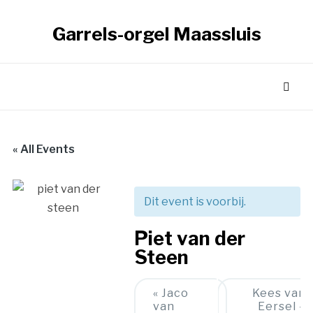
Garrels-orgel Maassluis
« All Events
Dit event is voorbij.
Piet van der
Steen
Event
«
Jaco
Kees van
van
Eersel –
Navigation