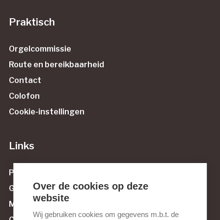
Praktisch
Orgelcommissie
Route en bereikbaarheid
Contact
Colofon
Cookie-instellingen
Links
Protestantse Gemeente Maassluis
Over de cookies op deze
Govert van Wijnstichting
website
Muziek tussen Maas en Sluis
Wij gebruiken cookies om gegevens m.b.t. de
Culturele Raad Maassluis