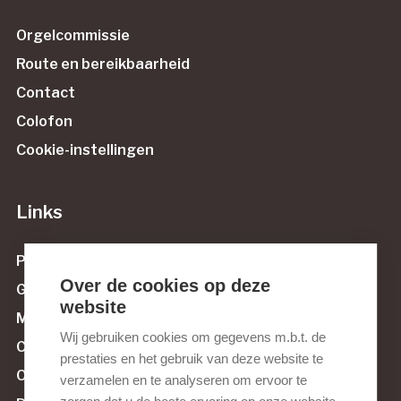
Orgelcommissie
Route en bereikbaarheid
Contact
Colofon
Cookie-instellingen
Links
Protestantse Gemeente Maassluis
Over de cookies op deze
Govert van Wijnstichting
website
Muziek tussen Maas en Sluis
Wij gebruiken cookies om gegevens m.b.t. de
Culturele Raad Maassluis
prestaties en het gebruik van deze website te
Orgelnieuws.nl
verzamelen en te analyseren om ervoor te