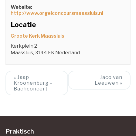
Website:
http://www.orgelconcoursmaassluis.nl
Locatie
Groote Kerk Maassluis
Kerkplein 2
Maassluis
,
3144 EK
Nederland
Event
«
Jaap
Jaco van
Kroonenburg –
Leeuwen
»
Navigation
Bachconcert
Praktisch