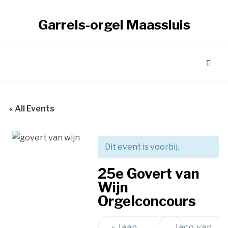
Garrels-orgel Maassluis
« All Events
Dit event is voorbij.
25e Govert van
Wijn
Orgelconcours
Event
«
Jaap
Jaco van