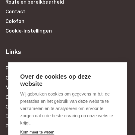
Route en bereikbaarheid
Contact
Colofon
Cookie-instellingen
Links
Protestantse Gemeente Maassluis
Over de cookies op deze
Govert van Wijnstichting
website
Muziek tussen Maas en Sluis
Wij gebruiken cookies om gegevens m.b.t. de
Culturele Raad Maassluis
prestaties en het gebruik van deze website te
Orgelnieuws.nl
verzamelen en te analyseren om ervoor te
zorgen dat u de beste ervaring op onze website
De Orgelvriend
krijgt.
Pels & Van Leeuwen Kerkorgelbouw
Kom meer te weten