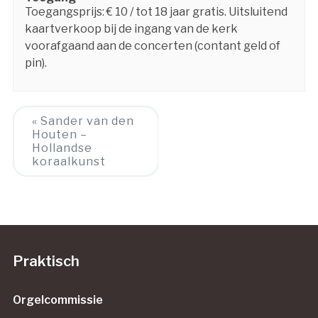
Toegangsprijs: € 10 / tot 18 jaar gratis. Uitsluitend
kaartverkoop bij de ingang van de kerk
voorafgaand aan de concerten (contant geld of
pin).
Event
«
Sander van den
Houten –
Navigation
Hollandse
koraalkunst
Praktisch
Orgelcommissie