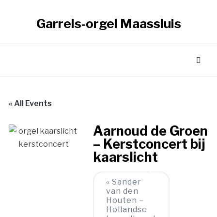
Garrels-orgel Maassluis
« All Events
Aarnoud de Groen
– Kerstconcert bij
kaarslicht
Event
«
Sander
van den
Navigation
Houten –
Hollandse