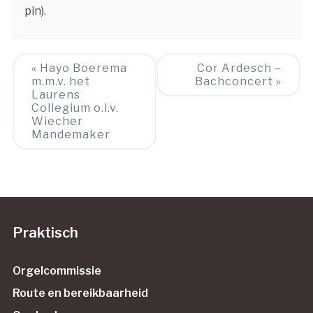
pin).
Event
«
Hayo Boerema
Cor Ardesch –
m.m.v. het
Bachconcert
»
Navigation
Laurens
Collegium o.l.v.
Wiecher
Mandemaker
Praktisch
Orgelcommissie
Route en bereikbaarheid