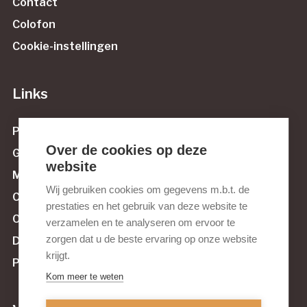
Contact
Colofon
Cookie-instellingen
Links
Protestantse Gemeente Maassluis
Over de cookies op deze
Govert van Wijnstichting
website
Muziek tussen Maas en Sluis
Wij gebruiken cookies om gegevens m.b.t. de
Culturele Raad Maassluis
prestaties en het gebruik van deze website te
Orgelnieuws.nl
verzamelen en te analyseren om ervoor te
zorgen dat u de beste ervaring op onze website
De Orgelvriend
krijgt.
Pels & Van Leeuwen Kerkorgelbouw
Kom meer te weten