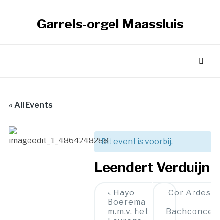
Garrels-orgel Maassluis
« All Events
Dit event is voorbij.
Leendert Verduijn
Event
«
Hayo
Cor Ardesc
Boerema
Navigation
m.m.v. het
Bachconcer