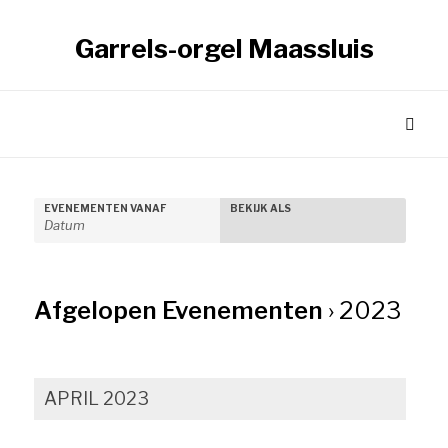
Garrels-orgel Maassluis
EVENEMENTEN VANAF
BEKIJK ALS
Evenementen
weergave
navigatie
Afgelopen Evenementen
› 2023
Evenementen
APRIL 2023
Lijst