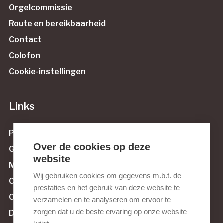
Orgelcommissie
Route en bereikbaarheid
Contact
Colofon
Cookie-instellingen
Links
Protestantse Gemeente Maassluis
Over de cookies op deze
Govert van Wijnstichting
website
Muziek tussen Maas en Sluis
Wij gebruiken cookies om gegevens m.b.t. de
Culturele Raad Maassluis
prestaties en het gebruik van deze website te
Orgelnieuws.nl
verzamelen en te analyseren om ervoor te
zorgen dat u de beste ervaring op onze website
De Orgelvriend